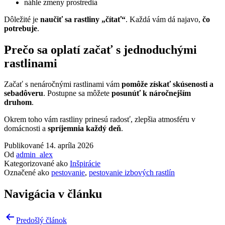
náhle zmeny prostredia
Dôležité je
naučiť sa rastliny „čítať“
. Každá vám dá najavo,
čo
potrebuje
.
Prečo sa oplatí začať s jednoduchými
rastlinami
Začať s nenáročnými rastlinami vám
pomôže získať skúsenosti a
sebadôveru
. Postupne sa môžete
posunúť k náročnejším
druhom
.
Okrem toho vám rastliny prinesú radosť, zlepšia atmosféru v
domácnosti a
spríjemnia každý deň
.
Publikované
14. apríla 2026
Od
admin_alex
Kategorizované ako
Inšpirácie
Označené ako
pestovanie
,
pestovanie izbových rastlín
Navigácia v článku
Predošlý článok