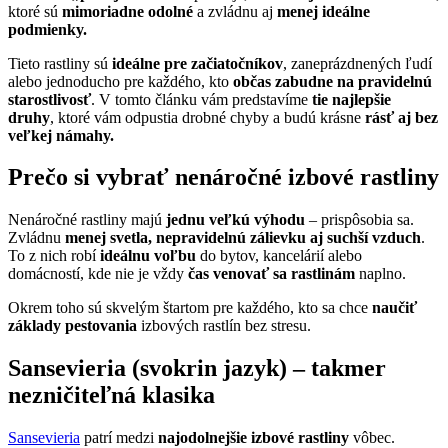
ktoré sú
mimoriadne odolné
a zvládnu aj
menej ideálne
podmienky.
Tieto rastliny sú
ideálne pre začiatočníkov
, zaneprázdnených ľudí
alebo jednoducho pre každého, kto
občas zabudne na pravidelnú
starostlivosť
. V tomto článku vám predstavíme
tie najlepšie
druhy
, ktoré vám odpustia drobné chyby a budú krásne
rásť aj bez
veľkej námahy.
Prečo si vybrať nenáročné izbové rastliny
Nenáročné rastliny majú
jednu veľkú výhodu
– prispôsobia sa.
Zvládnu
menej svetla, nepravidelnú zálievku aj suchší vzduch
.
To z nich robí
ideálnu voľbu
do bytov, kancelárií alebo
domácností, kde nie je vždy
čas venovať sa rastlinám
naplno.
Okrem toho sú skvelým štartom pre každého, kto sa chce
naučiť
základy pestovania
izbových rastlín bez stresu.
Sansevieria (svokrin jazyk) – takmer
nezničiteľná klasika
Sansevieria
patrí medzi
najodolnejšie izbové rastliny
vôbec.