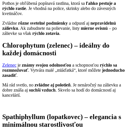
Pothos je obľúbená popínavá rastlina, ktorá sa
ľahko pestuje a
rýchlo rastie
. Je vhodná na police, skrinky alebo do závesných
kvetináčov.
Zvládne
rôzne svetelné podmienky
a odpustí aj
nepravidelnú
zálievku
. Ak zabudnete na polievanie, listy
mierne ovisnú
– po
zálievke sa však
rýchlo zotavia
.
Chlorophytum (zelenec) – ideálny do
každej domácnosti
Zelenec
je
známy svojou odolnosťou
a schopnosťou
rýchlo sa
rozmnožovať
. Vytvára malé „mláďatká“, ktoré môžete
jednoducho
zasadiť
.
Má rád svetlo, no
zvládne aj polotieň
. Je nenáročný na zálievku a
dobre znáša aj
suchší vzduch
. Skvelo sa hodí do domácností aj
kancelárií.
Spathiphyllum (lopatkovec) – elegancia s
minimálnou starostlivosťou