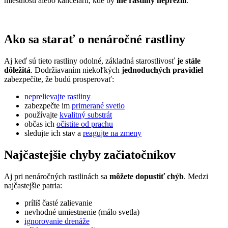
miestností alebo kancelárií, kde by
iné rastliny neprežili
.
Ako sa starať o nenáročné rastliny
Aj keď sú tieto rastliny odolné, základná starostlivosť
je stále
dôležitá
. Dodržiavaním niekoľkých
jednoduchých pravidiel
zabezpečíte, že budú prosperovať:
neprelievajte rastliny
zabezpečte im
primerané svetlo
používajte
kvalitný substrát
občas ich
očistite od prachu
sledujte ich stav a
reagujte na zmeny
Najčastejšie chyby začiatočníkov
Aj pri nenáročných rastlinách sa
môžete dopustiť chýb
. Medzi
najčastejšie patria:
príliš časté zalievanie
nevhodné umiestnenie (málo svetla)
ignorovanie drenáže