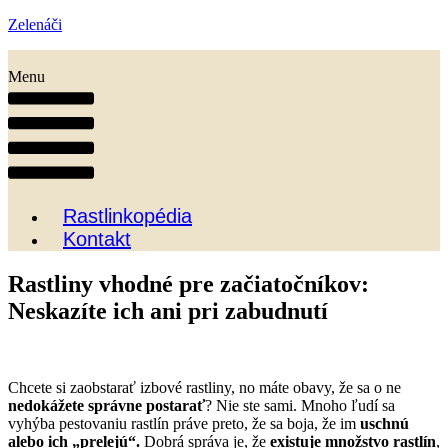
Zelenáči
Menu
Rastlinkopédia
Kontakt
Rastliny vhodné pre začiatočníkov:
Neskazíte ich ani pri zabudnutí
Chcete si zaobstarať izbové rastliny, no máte obavy, že sa o ne
nedokážete správne postarať
? Nie ste sami. Mnoho ľudí sa
vyhýba pestovaniu rastlín práve preto, že sa boja, že im
uschnú
alebo ich „prelejú“.
Dobrá správa je, že
existuje množstvo rastlín
,