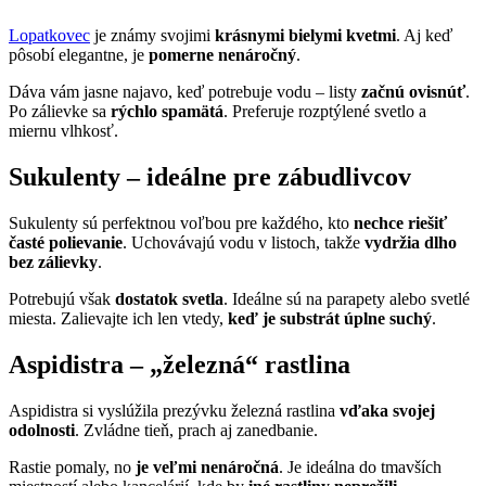
Lopatkovec
je známy svojimi
krásnymi bielymi kvetmi
. Aj keď
pôsobí elegantne, je
pomerne nenáročný
.
Dáva vám jasne najavo, keď potrebuje vodu – listy
začnú ovisnúť
.
Po zálievke sa
rýchlo spamätá
. Preferuje rozptýlené svetlo a
miernu vlhkosť.
Sukulenty – ideálne pre zábudlivcov
Sukulenty sú perfektnou voľbou pre každého, kto
nechce riešiť
časté polievanie
. Uchovávajú vodu v listoch, takže
vydržia dlho
bez zálievky
.
Potrebujú však
dostatok svetla
. Ideálne sú na parapety alebo svetlé
miesta. Zalievajte ich len vtedy,
keď je substrát úplne suchý
.
Aspidistra – „železná“ rastlina
Aspidistra si vyslúžila prezývku železná rastlina
vďaka svojej
odolnosti
. Zvládne tieň, prach aj zanedbanie.
Rastie pomaly, no
je veľmi nenáročná
. Je ideálna do tmavších