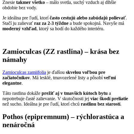
Znesie
takmer všetko
– málo svetla, suchý vzduch aj dlhšie
obdobie bez vody.
Je ideálna pre ľudí, ktorí
často cestujú alebo zabúdajú polievať
.
Stačí ju zalievať
raz za 2-3 týždne
a bude spokojná. Navyše má
moderný vzhľad
, ktorý sa hodí do každého interiéru.
Zamioculcas (ZZ rastlina) – krása bez
námahy
Zamioculcas zamiifolia
je ďalšou
skvelou voľbou pre
začiatočníkov
. Má lesklé, tmavozelené listy a pôsobí
veľmi
elegantne
.
Táto rastlina dokáže
prežiť aj v tmavších kútoch bytu
a
nepotrebuje časté zalievanie. V skutočnosti jej
viac škodí preliatie
než sucho. Ideálna je pre ľudí, ktorí chcú
rastlinu bez starostí
.
Pothos (epipremnum) – rýchlorastúca a
nenáročná