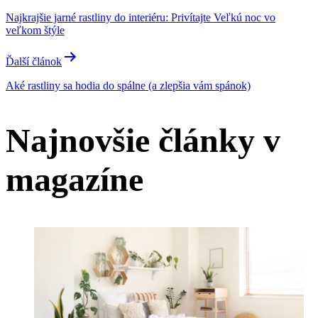
Najkrajšie jarné rastliny do interiéru: Privítajte Veľkú noc vo
veľkom štýle
Ďalší článok
Aké rastliny sa hodia do spálne (a zlepšia vám spánok)
Najnovšie články v
magazíne