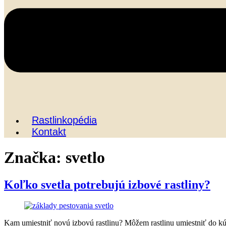
Rastlinkopédia
Kontakt
Značka:
svetlo
Koľko svetla potrebujú izbové rastliny?
Kam umiestniť novú izbovú rastlinu? Môžem rastlinu umiestniť do kúp